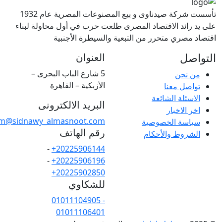
تأسست شركة صيدناوى و بيع المصنوعات المصرية عام 1932
لى يد رائد الاقتصاد المصرى طلعت حرب في أول محاولة لبناء
قتصاد مصري متحرر من التبعية والسيطرة الأجنبية
لتواصل
العنوان
5 شارع الباب البحرى –
من نحن
الأزبكية – القاهرة
تواصل معنا
الاسئلة الشائعة
البريد الالكترونى
اخر الاخبار
crm@sidnawy_almasnoot.com
سياسة الخصوصية
رقم الهاتف
الشروط والأحكام
-
+20225906144
-
+20225906196
+20225902850
للشكاوي
01011104905 -
01011106401