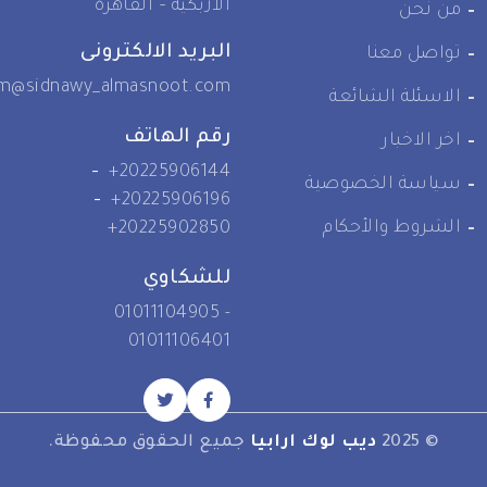
الأزبكية – القاهرة
من نحن
البريد الالكترونى
تواصل معنا
crm@sidnawy_almasnoot.com
الاسئلة الشائعة
رقم الهاتف
اخر الاخبار
-
+20225906144
سياسة الخصوصية
-
+20225906196
الشروط والأحكام
+20225902850
للشكاوي
01011104905 -
01011106401
© 2025
ديب لوك ارابيا
جميع الحقوق محفوظة.