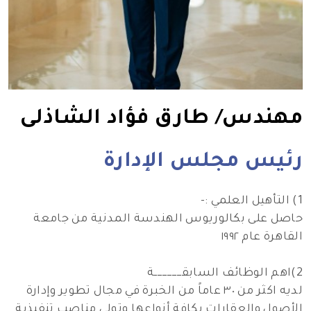
هندس/ طارق فؤاد الشاذلى
ئيس مجلس الإدارة
اصل على بكالوريوس الهندسة المدنية من جامعة
قاهرة عام ١٩٩٢
ــــة
لديه اكثر من ٣٠ عاماً من الخبرة في مجال تطوير وإدارة
لأصول والعقارات بكافة أنواعها وتولى مناصب تنفيذية