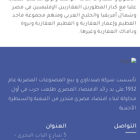
ليا مع كبار المطورين العقاريين الإقليميين في مصر
شمال أفريقيا والخليج العربي ومنهم مجموعة ماجد
لفطيم وإعمار العقارية و الفطيم العقارية وبروة
داماك العقارية وغيرها.
أسست شركة صيدناوى و بيع المصنوعات المصرية عام
1932 على يد رائد الاقتصاد المصرى طلعت حرب في أول
حاولة لبناء اقتصاد مصري متحرر من التبعية والسيطرة
أجنبية
لتواصل
العنوان
5 شارع الباب البحرى –