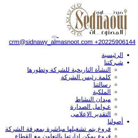
crm@sidnawy_almasnoot.com
+20225906144
الرئيسية
شـركتنا
النشأة التاريخية للشركة وتطورها
كلمة رئيس الشركة
رسالتنا
الملكية
ميدان النشاط
عـوامل الصدارة
التقدير الإعلامى
أصولنا
فروع يتم تشغيلها مباشرة بمعرفة الشركة
فروع يمكن إدارتها بالتعاون مع القطاع