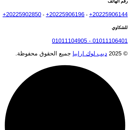
رقم الهاتف
+20225902850
+20225906196
+20225906144
-
-
للشكاوي
01011104905 - 01011106401
© 2025
ديب لوك ارابيا
جميع الحقوق محفوظة.