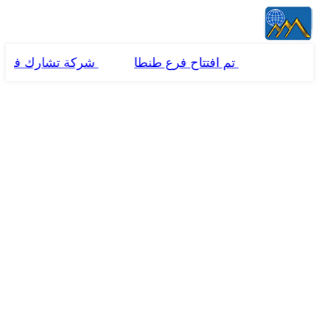
تم افتتاح فرع طنطا
شركة تشارك فى المش