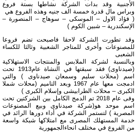
الأجنبية وقد بدات الشركة نشاطها بستة فروع
وبراس مال قدرة خمسة الف جنيه وهذه الفروع هي
( فؤاد الاول – الموسكى – سوهاج – المنصورة –
الإسكندرية – شبين الكوم )
وقد تطورت الشركة لاحقا فاصبحت تضم فروعا
للمصنوعات وأخرى للمتاجر الشعبية وثالثا للكساء
الشعبى
وبالنسبة لشركة الملابس والمنتجات الاستهلاكية
(صيدناوى) فقد سبقتها في النشاة عام1913 تحت
اسم (محلات سليم وسمعان صيدناوى ) والتي
ادمجت معها عام 1967 وبعد التاميم (محلات شملا
الكبرى – محلات الطرابيشى وإسلام الكبرى )
وفى عام 2018 تم الدمج الكامل بين الشركتين تحت
اسم موحد هو(شركة صيدناوى وبيع المصنوعات
المصرية ) لتستمر الشركة في أداء دورها الرائد في
خدمة المستهلك المصرى مع امتلاكها شبكة واسعة
من الفروع في مختلف انحاءالجمهورية