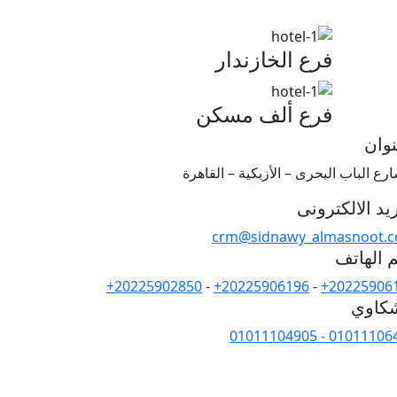
فرع الخازندار
فرع ألف مسكن
نوان
ريد الالكترونى
crm@sidnawy_almasnoot.
 الهاتف
+20225902850
-
+20225906196
-
+20225906
كاوي
01011104905 - 01011106