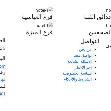
دائق القبة
فرع العباسية
لصحفيين
فرع الجيزة
التواصل
الع
ام
5 شارع الباب البحرى – الأزبكية – القاهرة
من نحن
تواصل معنا
الب
الاسئلة الشائعة
com
اخر الاخبار
رقم
سياسة الخصوصية
الشروط والأحكام
144
للش
401